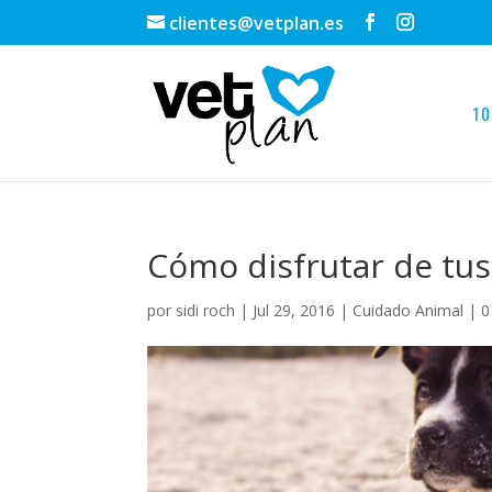
clientes@vetplan.es
10
Cómo disfrutar de tus
por
sidi roch
|
Jul 29, 2016
|
Cuidado Animal
|
0