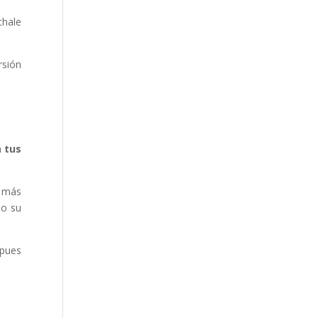
chale
rsión
 tus
e más
do su
 pues