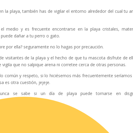
n la playa, también has de vigilar el entorno alrededor del cual tu a
medio y es frecuente encontrarse en la playa cristales, mater
 puede dañar a tu perro o gato.
pre por ella? seguramente no lo hagas por precaución.
de visitantes de la playa y el hecho de que tu mascota disfrute de el
e vigila que no salpique arena ni corretee cerca de otras personas.
ntido común y respeto, si lo hiciésemos más frecuentemente seríamo
a es otra cuestión, jejeje.
nunca se sabe si un día de playa puede tornarse en disg