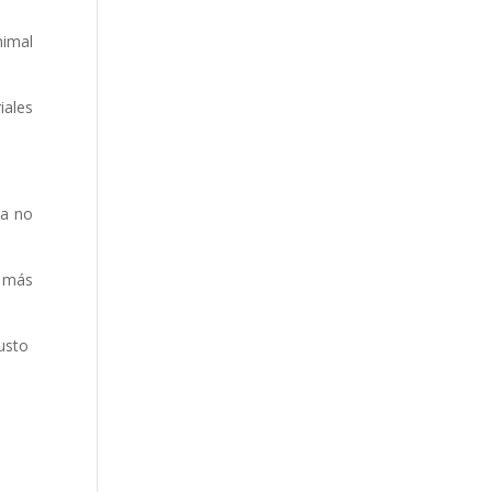
nimal
iales
la no
s más
usto