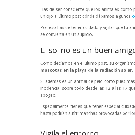
Has de ser consciente que los animales como p
un ojo al último post dónde dábamos algunos
c
Por eso has de tener cuidado y vigilar que tu a
se convierta en un suplicio.
El sol no es un buen amig
Como decíamos en el último post, su organísmo
mascotas en la playa de la radiación solar
.
Si además es un animal de pelo corto pues más a
incidencia, sobre todo desde las 12 a las 17 qu
apogeo.
Especialmente tienes que tener especial cuida
hasta podrían sufrir manchas provocadas por los
Vigila el entorno