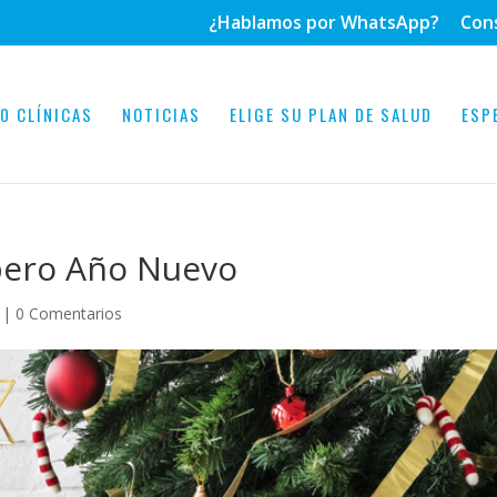
¿Hablamos por WhatsApp?
Con
0 CLÍNICAS
NOTICIAS
ELIGE SU PLAN DE SALUD
ESP
spero Año Nuevo
|
0 Comentarios