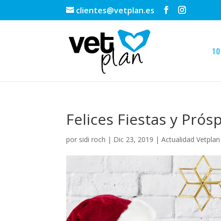
clientes@vetplan.es
10
Felices Fiestas y Pró
por
sidi roch
|
Dic 23, 2019
|
Actualidad Vetplan