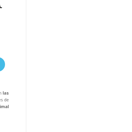
on
las
es de
imal