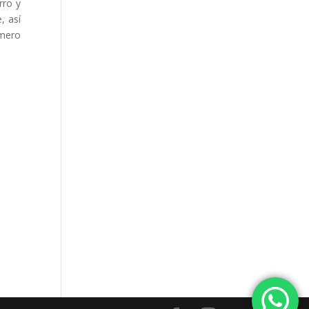
rro y
, así
úmero