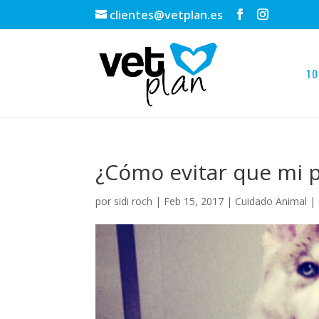
clientes@vetplan.es
10
¿Cómo evitar que mi p
por
sidi roch
|
Feb 15, 2017
|
Cuidado Animal
|