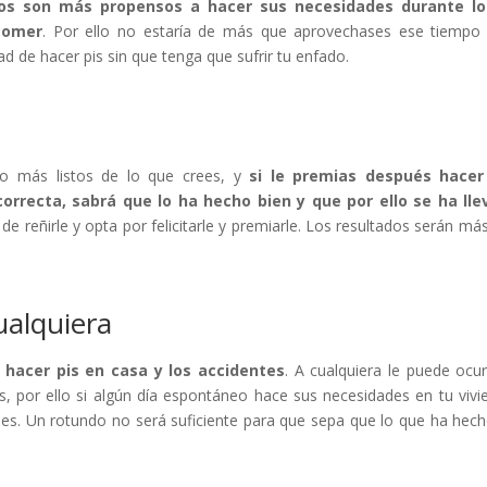
ros son más propensos a hacer sus necesidades durante lo
comer
. Por ello no estaría de más que aprovechases ese tiempo
idad de hacer pis sin que tenga que sufrir tu enfado.
 más listos de lo que crees, y
si le premias después hacer
rrecta, sabrá que lo ha hecho bien y que por ello se ha lle
y de reñirle y opta por felicitarle y premiarle. Los resultados serán má
ualquiera
 hacer pis en casa y los accidentes
. A cualquiera le puede ocurr
os, por ello si algún día espontáneo hace sus necesidades en tu vivi
nes. Un rotundo no será suficiente para que sepa que lo que ha hec