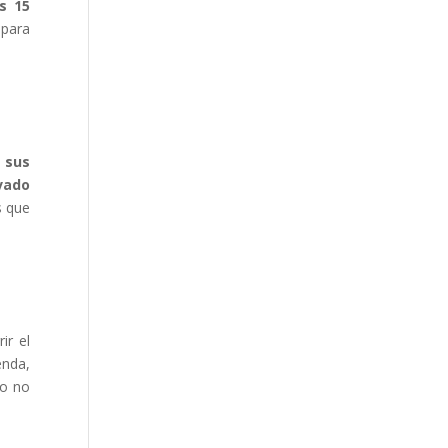
s 15
 para
 sus
vado
s que
ir el
enda,
ho no