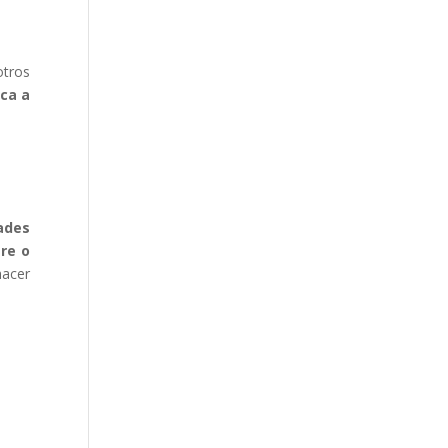
otros
ca a
ades
gre o
hacer