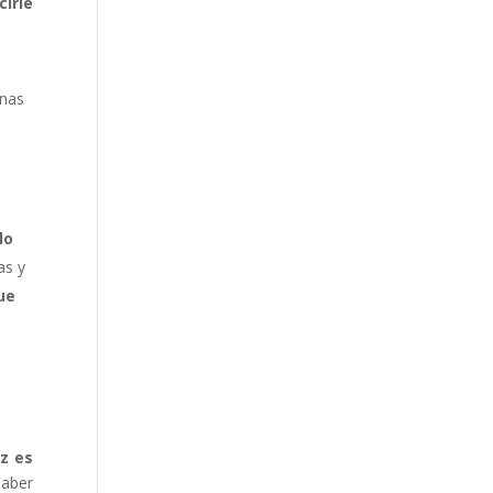
cirle
unas
lo
as y
ue
z es
aber