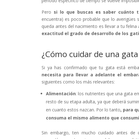
período específico de tiempo se vuelve imposibl
Pero
si lo que buscas es saber
cuánto
t
encuentra) es poco probable que lo averigües 
queda antes del nacimiento es llevar a tu felina 
exactitud el grado de desarrollo de los gati
¿Cómo cuidar de una gat
Si ya has confirmado que tu gata está emb
necesita
para llevar a adelante el embar
siguientes como los más relevantes:
Alimentación
: los nutrientes que una gata
resto de su etapa adulta, ya que deberá sumini
en cuanto estos nazcan. Por lo tanto
, para q
consuma el mism
o alimento que consum
Sin embargo, ten mucho cuidado antes de 