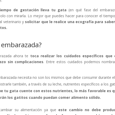
e.
iempo de gestación lleva tu gata
(en qué fase del embaraz
solo con mirarla. Lo mejor que puedes hacer para conocer el tiemp
al veterinario y
solicitar que le realice una ecografía para
saber
tos.
a embarazada?
arazada ahora te
toca realizar
los cuidad
os específicos que 
azo sin complicaciones
. Entre estos cuidados podemos nombra
 embarazada necesita no son los mismos que debe consumir durante e
strarle también, a través de su leche, nutrientes específicos a los gat
ue tu gata cuente con estos nutrientes
,
lo más favorable es 
irán
los gatitos cuando puedan comer alimento sólido.
cambiar su alimentación ya que
este cambio no debe produc