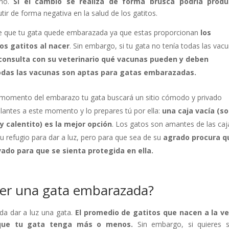
ino.
Si el cambio se realiza de forma brusca
podría produ
tir de forma negativa en la salud de los gatitos.
de que tu gata quede embarazada ya que estas proporcionan
los
los gatitos al nacer
. Sin embargo, si tu gata no tenía todas las vac
consulta con su veterinario qué vacunas puede
n
y deb
e
n
odas las vacunas son aptas para gatas embarazadas.
l momento del embarazo tu gata buscará un sitio cómodo y privado
lantes a este momento y lo prepares tú por ella:
una caja vacía (
so
y calentito
) es
la mejor opción
. Los gatos son amantes de las caj
 refugio para dar a luz, pero para que sea de su
agrado procura q
ivado para que se sienta protegida en ella.
ner una gata embarazada?
da dar a luz una gata.
El promedio de gatitos que nacen a la ve
que tu gata tenga más o menos
.
Sin embargo, si quieres s