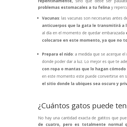
repentinamente,
sino que debe ser paulat
problemas estomacales a tu felina
y repercu
Vacunas
: las vacunas son necesarias antes 
anticuerpos que
la gata le transmitirá a 
al día en el momento de quedar embarazada
colocarse en este momento, ya que no t
Prepara el nido
: a medida que se acerque e
donde poder dar a luz. Lo mejor es que te ade
con rop
a o
mantas
que lo hagan cómodo 
en este momento este puede convertirse en su
el sitio donde la ubiques sea oscuro y pr
¿Cuántos gatos puede te
No hay una cantidad exacta de gatitos que pue
de cuatro,
pero es totalmente normal 