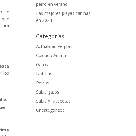
perro en verano
o se
Las mejores playas caninas
o que
en 2024
 con
Categorías
Actualidad Vetplan
Cuidado Animal
Gatos
esta
r los
Noticias
Perros
l
Salud gatos
itos
Salud y Mascotas
que
Uncategorized
irse