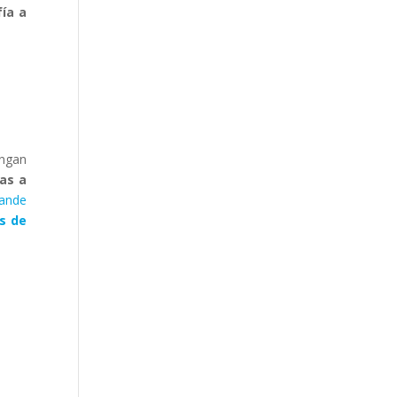
fía a
engan
yas a
rande
as de