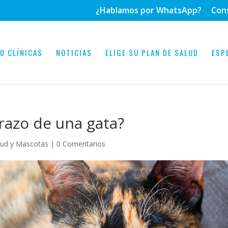
¿Hablamos por WhatsApp?
Con
0 CLÍNICAS
NOTICIAS
ELIGE SU PLAN DE SALUD
ESP
razo de una gata?
lud y Mascotas
|
0 Comentarios