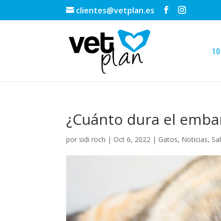
clientes@vetplan.es
10
¿Cuánto dura el emba
por
sidi roch
|
Oct 6, 2022
|
Gatos
,
Noticias
,
Sa