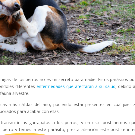
migas de los perros no es un secreto para nadie. Estos parásitos p
iéndoles diferentes
enfermedades que afectarán a su salud
, debido 
auna silvestre.
ocas más cálidas del año, pudiendo estar presentes en cualquier 
laborados para acabar con ellas.
transmitir las garrapatas a los perros, y en este post hemos qu
es perro y temes a este parásito, presta atención este post te int