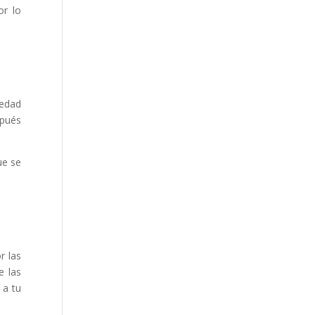
or lo
medad
spués
ue se
r las
e las
 a tu