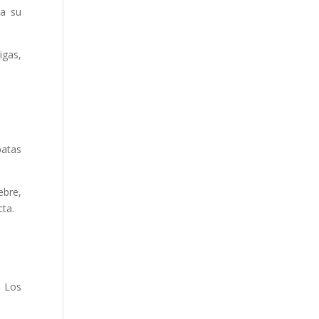
 a su
igas,
patas
ebre,
cta.
. Los