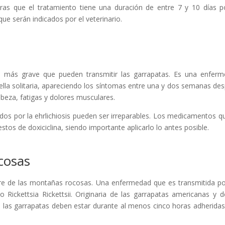
ras que el tratamiento tiene una duración de entre 7 y 10 días p
e serán indicados por el veterinario.
ad más grave que pueden transmitir las garrapatas. Es una enfer
ella solitaria, apareciendo los síntomas entre una y dos semanas de
abeza, fatigas y dolores musculares.
dos por la ehrlichiosis pueden ser irreparables. Los medicamentos q
stos de doxiciclina, siendo importante aplicarlo lo antes posible.
cosas
re de las montañas rocosas. Una enfermedad que es transmitida po
Rickettsia Rickettsii. Originaria de las garrapatas americanas y d
ión las garrapatas deben estar durante al menos cinco horas adheridas