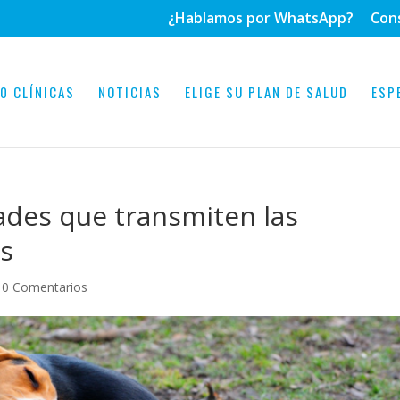
¿Hablamos por WhatsApp?
Con
0 CLÍNICAS
NOTICIAS
ELIGE SU PLAN DE SALUD
ESP
ades que transmiten las
os
|
0 Comentarios