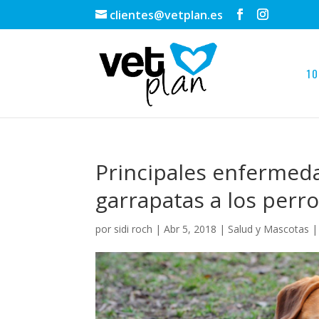
clientes@vetplan.es
10
Principales enfermed
garrapatas a los perr
por
sidi roch
|
Abr 5, 2018
|
Salud y Mascotas