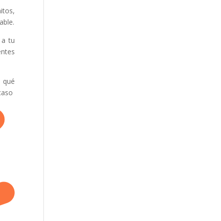
itos,
able.
 a tu
entes
á qué
so